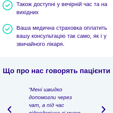
Також доступні у вечірній час та на
вихідних
Ваша медична страховка оплатить
вашу консультацію так само, як і у
звичайного лікаря.
Що про нас говорять пацієнти
вані
"Мені швидко
"Зверт
кі
допомогли через
разів. 
чат, а під час
отриму