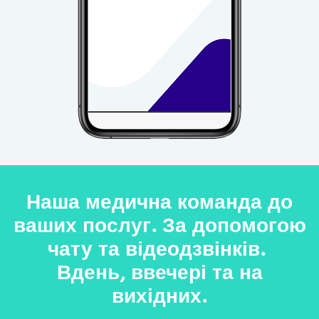
Наша медична команда до
ваших послуг. За допомогою
чату та відеодзвінків.
Вдень, ввечері та на
вихідних.