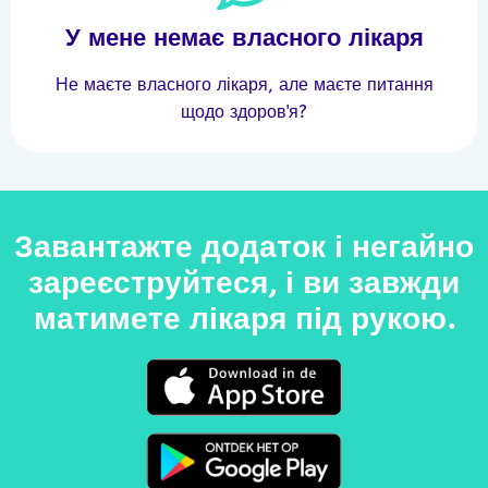
У мене немає власного лікаря
Не маєте власного лікаря, але маєте питання
щодо здоров'я?
Завантажте додаток і негайно
зареєструйтеся, і ви завжди
матимете лікаря під рукою.