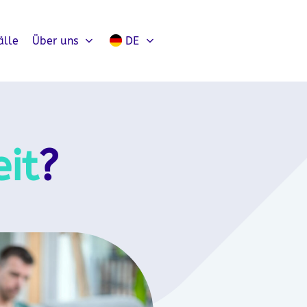
älle
Über uns
DE
it
?