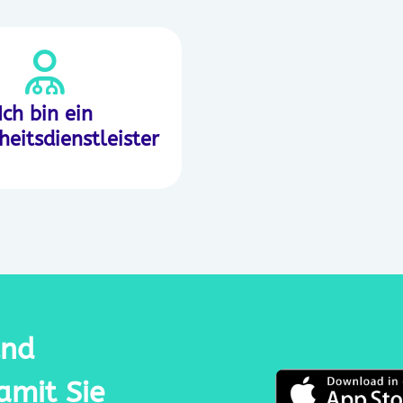
Ich bin ein
eitsdienstleister
und
damit Sie