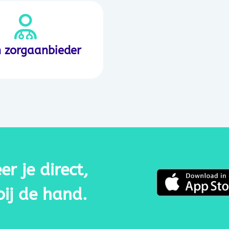
n zorgaanbieder
r je direct,
bij de hand.