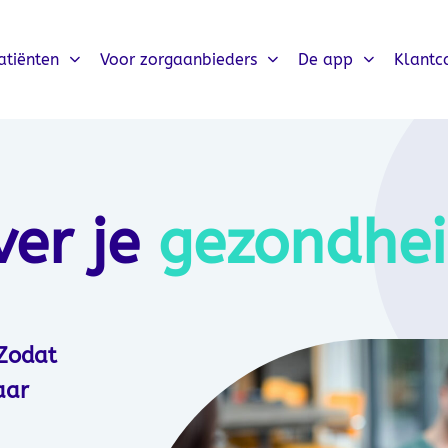
atiënten
Voor zorgaanbieders
De app
Klantc
ver je
gezondhe
 Zodat
aar