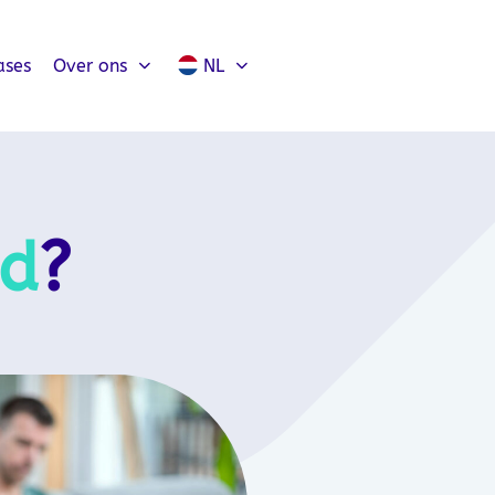
ases
Over ons
NL
id
?