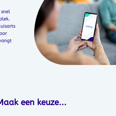
 snel
plek.
uisarts
door
tvangt
Maak een keuze...