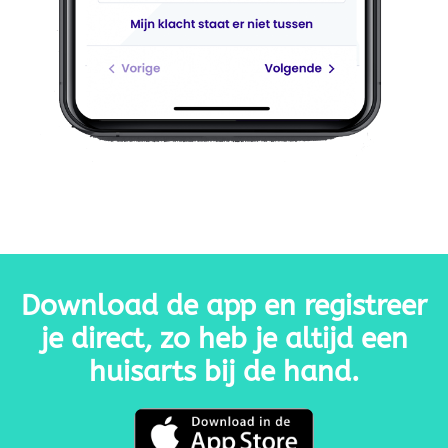
Download de app en registreer
je direct, zo heb je altijd een
huisarts bij de hand.