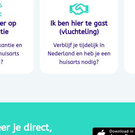
ier op
Ik ben hier te gast
tie
(vluchteling)
kantie en
Verblijf je tijdelijk in
huisarts
Nederland en heb je een
g?
huisarts nodig?
r je direct,