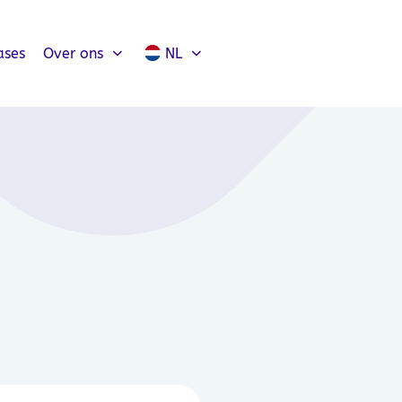
ases
Over ons
NL