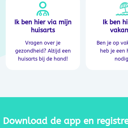
Ik ben hier via mijn
Ik ben h
huisarts
vakan
Vragen over je
Ben je op va
gezondheid? Altijd een
heb je een 
huisarts bij de hand!
nodi
Download de app en registree