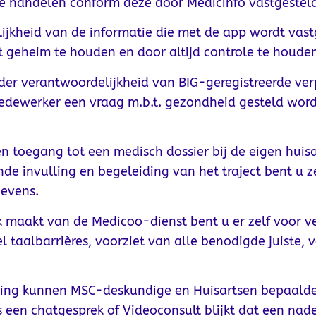
 te handelen conform deze door Medicinfo vastgeste
lijkheid van de informatie die met de app wordt vast
t geheim te houden en door altijd controle te houden
der verantwoordelijkheid van BIG-geregistreerde ve
edewerker een vraag m.b.t. gezondheid gesteld word
toegang tot een medisch dossier bij de eigen huisa
e invulling en begeleiding van het traject bent u z
gevens.
k maakt van de Medicoo-dienst bent u er zelf voor v
aalbarrières, voorziet van alle benodigde juiste, v
lening kunnen MSC-deskundige en Huisartsen bepaald
s een chatgesprek of Videoconsult blijkt dat een nade