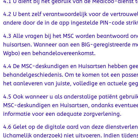
4.1 U dient bij het gebruik van de Medicoo-dienst
4.2 U bent zelf verantwoordelijk voor de vertrouwe
andere door de in de app ingestelde PIN-code strik
4.3 Alle vragen bij het MSC worden beantwoord on
huisartsen. Wanneer aan een BIG-geregistreerde m
Wgbo) een behandelovereenkomst.
4.4 De MSC-deskundigen en Huisartsen hebben geen 
behandelgeschiedenis. Om te komen tot een passend
het aanleveren van juiste, volledige en actuele ge
4.5 Ook wanneer u als anderstalige patiënt gebrui
MSC-deskundigen en Huisartsen, ondanks eventueel t
informatie voor een adequate zorgverlening.
4.6 Gelet op de digitale aard van deze dienstver
lichamelijk onderzoek) niet uitvoeren. Indien tijden