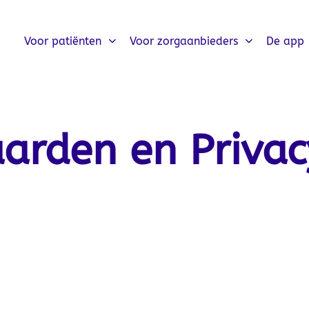
Voor patiënten
Voor zorgaanbieders
De app
arden en Privac