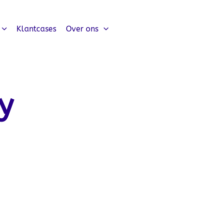
Klantcases
Over ons
y