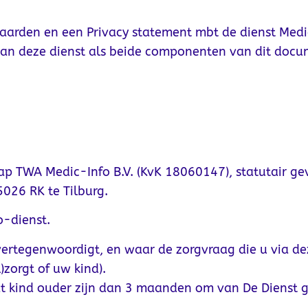
arden en een Privacy statement mbt de dienst Medi
van deze dienst als beide componenten van dit docu
p TWA Medic-Info B.V. (KvK 18060147), statutair ge
026 RK te Tilburg.
o-dienst.
vertegenwoordigt, en waar de zorgvraag die u via dez
zorgt of uw kind).
at kind ouder zijn dan 3 maanden om van De Dienst 