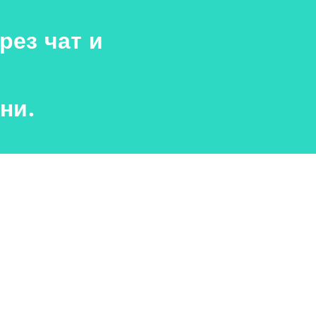
рез чат и
ни.