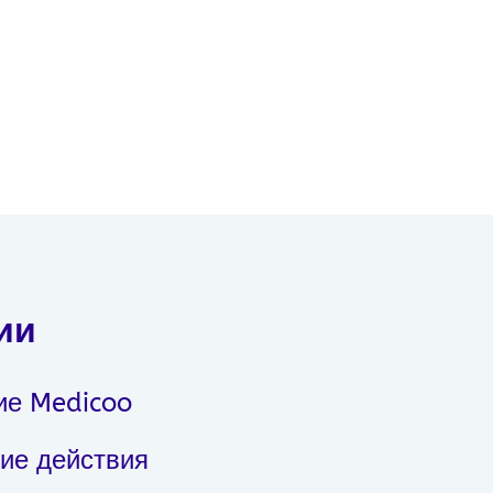
ии
ие Medicoo
ие действия