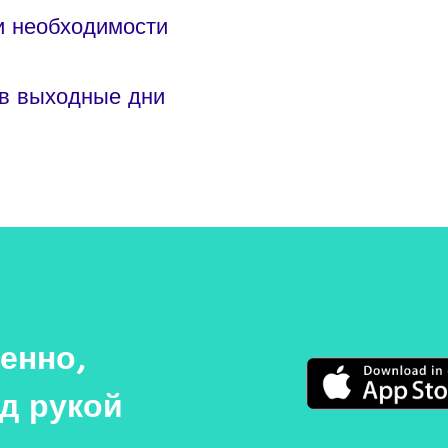
и необходимости
 в выходные дни
енно,
од рукой