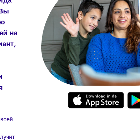
егда
 Вы
ую
ей на
иант,
и
я
своей
лучит