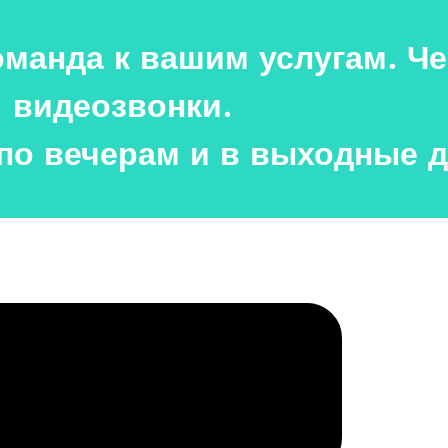
манда к вашим услугам. Че
видеозвонки.
 по вечерам и в выходные д